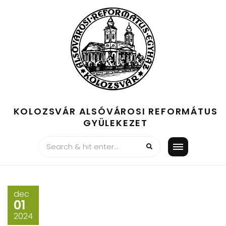
Skip
to
content
KOLOZSVÁR ALSÓVÁROSI REFORMÁTUS
GYÜLEKEZET
dec
01
2024