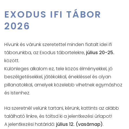
EXODUS IFI TÁBOR
2026
Hívunk és várunk szeretettel minden fiatalt idei ifi
táborunkba, az Exodus tábortelekre,
július 20-25.
között.
Különleges alkalom ez, tele közös élményekkel, jó
beszélgetésekkel, játékokkal, énekléssel és olyan
pillanatokkal, amelyek közelebb vihetnek egymáshoz
és Istenhez.
Ha szeretnél velünk tartani, kérünk, kattints az alább
található linkre, és töltsd ki a jelentkezési űrlapot!
A jelentkezési határidő:
július 12. (vasárnap)
.