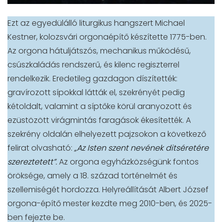
Ezt az egyedülálló liturgikus hangszert Michael
Kestner, kolozsvári orgonaépítő készítette 1775-ben.
Az orgona hátuljátszós, mechanikus működésű,
csúszkaládás rendszerű, és kilenc regiszterrel
rendelkezik. Eredetileg gazdagon díszítették:
gravírozott sípokkal látták el, szekrényét pedig
kétoldalt, valamint a síptőke körül aranyozott és
ezüstözött virágmintás faragások ékesítették. A
szekrény oldalán elhelyezett pajzsokon a következő
felirat olvasható:
„Az Isten szent nevének ditséretére
szereztetett”.
Az orgona egyházközségünk fontos
öröksége, amely a 18. század történelmét és
szellemiségét hordozza. Helyreállítását Albert József
orgona-építő mester kezdte meg 2010-ben, és 2025-
ben fejezte be.