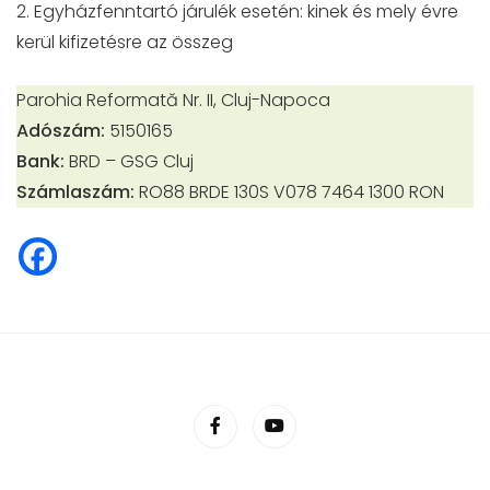
2. Egyházfenntartó járulék esetén: kinek és mely évre
kerül kifizetésre az összeg
Parohia Reformată Nr. II, Cluj-Napoca
Adószám:
5150165
Bank:
BRD – GSG Cluj
Számlaszám:
RO88 BRDE 130S V078 7464 1300 RON