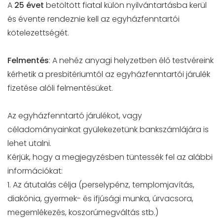
A
25 évet
betöltött fiatal külön nyilvántartásba kerül
és évente rendeznie kell az egyházfenntartói
kötelezettségét.
Felmentés
: A nehéz anyagi helyzetben élő testvéreink
kérhetik a presbitériumtól az egyházfenntartói járulék
fizetése alóli felmentésüket.
Az egyházfenntartó járulékot, vagy
céladományainkat gyülekezetünk bankszámlájára is
lehet utalni.
Kérjük, hogy a megjegyzésben tüntessék fel az alábbi
információkat:
1. Az átutalás célja (perselypénz, templomjavítás,
diakónia, gyermek- és ifjúsági munka, úrvacsora,
megemlékezés, koszorúmegváltás stb.)