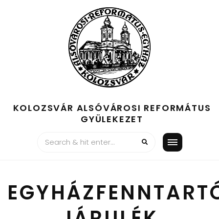
Skip
to
content
KOLOZSVÁR ALSÓVÁROSI REFORMÁTUS
GYÜLEKEZET
EGYHÁZFENNTART
JÁRULÉK