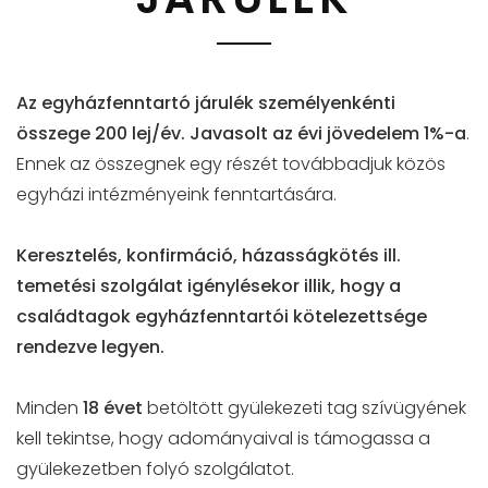
Az egyházfenntartó járulék személyenkénti
összege 200 lej/év.
Javasolt az évi jövedelem 1%-a
.
Ennek az összegnek egy részét továbbadjuk közös
egyházi intézményeink fenntartására.
Keresztelés, konfirmáció, házasságkötés ill.
temetési szolgálat igénylésekor illik, hogy a
családtagok egyházfenntartói kötelezettsége
rendezve legyen.
Minden
18 évet
betöltött gyülekezeti tag szívügyének
kell tekintse, hogy adományaival is támogassa a
gyülekezetben folyó szolgálatot.