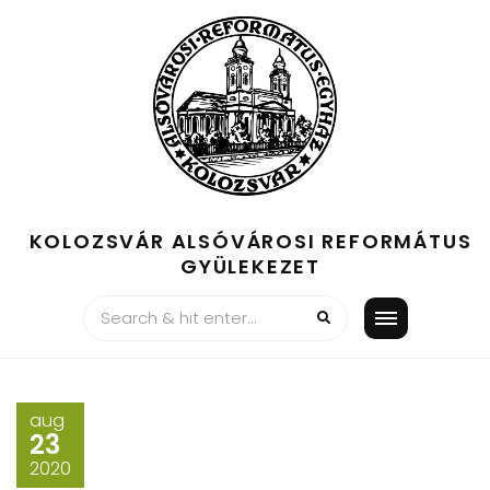
Skip
to
content
KOLOZSVÁR ALSÓVÁROSI REFORMÁTUS
GYÜLEKEZET
aug
23
2020